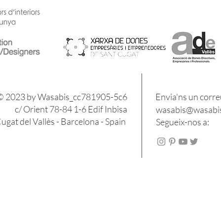
​​© 2023 by Wasabis_cc781905-5c6
Envia'ns un corre
c/ Orient 78-84 1-6 Edif Inbisa
wasabis@wasabis
gat del Vallès - Barcelona - Spain
Segueix-nos a: