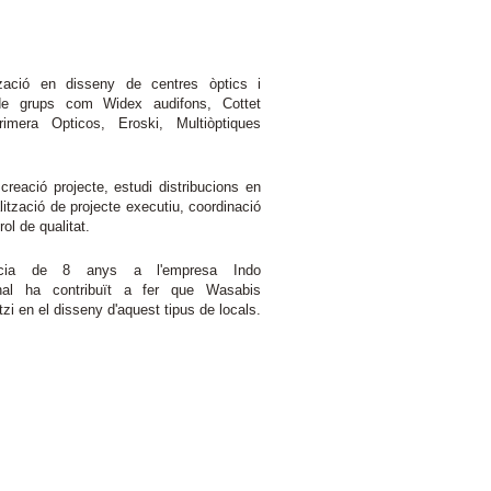
tzació en disseny de centres òptics i
 de grups com Widex audifons, Cottet
rimera Opticos, Eroski, Multiòptiques
creació projecte, estudi distribucions en
alització de projecte executiu, coordinació
rol de qualitat.
ència de 8 anys a l'empresa Indo
onal ha contribuït a fer que Wasabis
tzi en el disseny d'aquest tipus de locals.