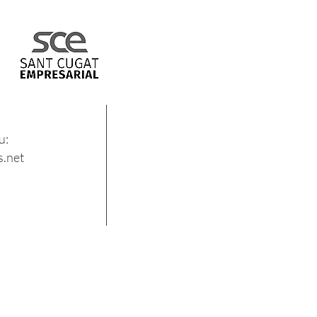
u:
.net