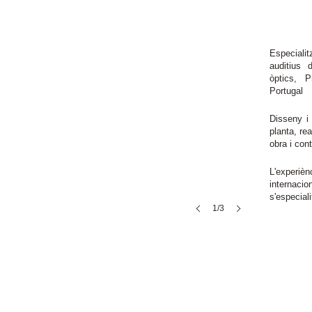
Especiali
auditius
òptics, P
Portugal
Disseny i 
planta, re
obra i cont
L'experi
internaci
s'especiali
1/3