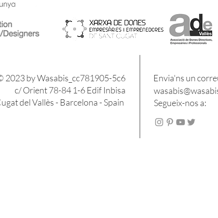
​​© 2023 by Wasabis_cc781905-5c6
Envia'ns un corre
c/ Orient 78-84 1-6 Edif Inbisa
wasabis@wasabis
gat del Vallès - Barcelona - Spain
Segueix-nos a: