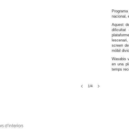
Programa
nacional, 
Aquest d
dificulta
plataform
lescenari
screen de
mòbil div
Wasabis v
en una pl
temps reco
1/4