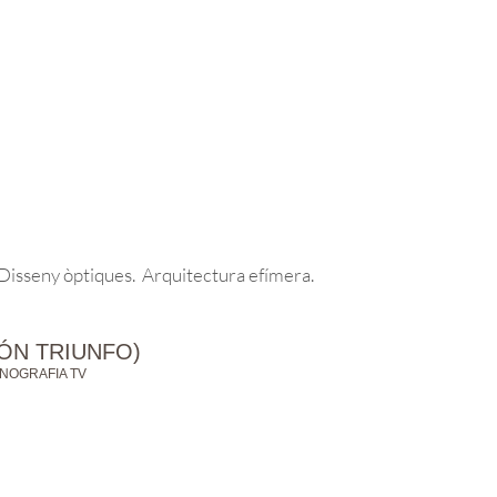
 Disseny òptiques. Arquitectura efímera.
IÓN TRIUNFO)
NOGRAFIA TV
X