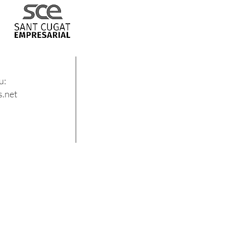
u:
.net