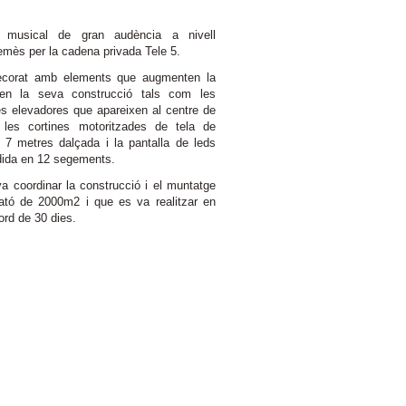
 musical de gran audència a nivell
emès per la cadena privada Tele 5.
ecorat amb elements que augmenten la
t en la seva construcció tals com les
es elevadores que apareixen al centre de
, les cortines motoritzades de tela de
 7 metres dalçada i la pantalla de leds
idida en 12 segements.
a coordinar la construcció i el muntatge
ató de 2000m2 i que es va realitzar en
rd de 30 dies.