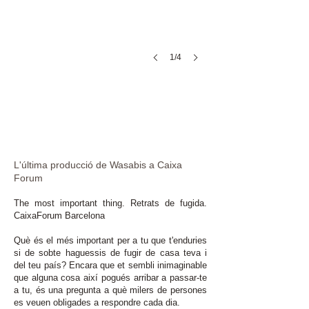
1/4
X
L'última producció de Wasabis a Caixa
Forum
The most important thing. Retrats de fugida.
CaixaForum Barcelona
Què és el més important per a tu que t'enduries
si de sobte haguessis de fugir de casa teva i
del teu país? Encara que et sembli inimaginable
que alguna cosa així pogués arribar a passar-te
a tu, és una pregunta a què milers de persones
es veuen obligades a respondre cada dia.