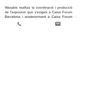
Wasabis realitza la coordinació i producció
de l'exposició que s'exigeix a Caixa Forum
Barcelona i posteriorment a Caixa Forum
Madrid, Mallorca, Lleida.
​​© 2023 by Wasabis_cc781905-5c6
c/ Orient 78-84 1-6 Edif Inbisa
08172 Sant Cugat del Vallès -
Barcelona - Spain