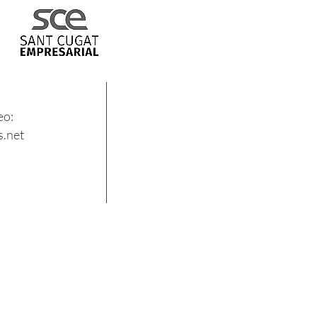
eo:
.net