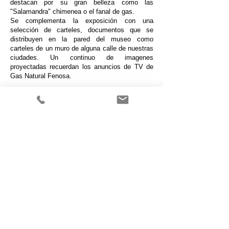
destacan por su gran belleza como las
"Salamandra" chimenea o el fanal de gas.
Se complementa la exposición con una
selección de carteles, documentos que se
distribuyen en la pared del museo como
carteles de un muro de alguna calle de nuestras
ciudades. Un continuo de imagenes
proyectadas recuerdan los anuncios de TV de
Gas Natural Fenosa.
​​© 2023 by Wasabis
c/ Orient 78-84 1-6 Edif Inbisa
08172 Sant Cugat del Vallès-
Barcelona - Spain