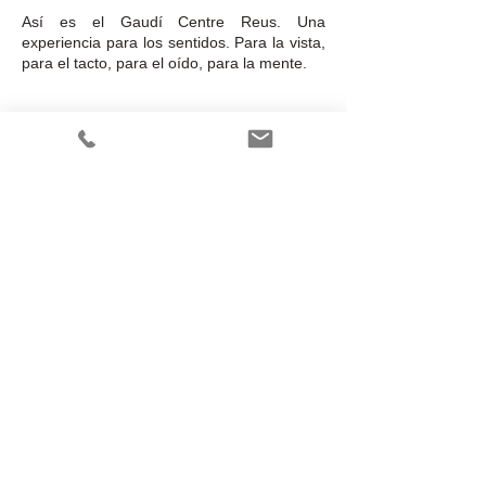
Así es el Gaudí Centre Reus. Una
experiencia para los sentidos. Para la vista,
para el tacto, para el oído, para la mente.
X
​​© 2023 by Wasabis
c/ Orient 78-84 1-6 Edif Inbisa
08172 Sant Cugat del Vallès-
Barcelona - Spain