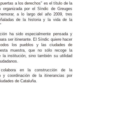
uertas a los derechos" es el título de la
n organizada por el Síndic de Greuges
emorar, a lo largo del año 2009, tres
ñaladas de la historia y la vida de la
"
ción ha sido especialmente pensada y
ara ser itinerante. El Síndic quiere hacer
 todos los pueblos y las ciudades de
 esta muestra, que no sólo recoge la
e la institución, sino también su utilidad
iudadanos.
colabora en la construcción de la
n y coordinación de la itinerancias por
ciudades de Cataluña.