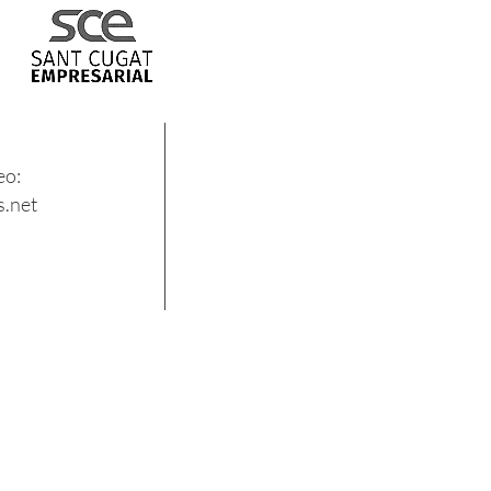
eo:
.net