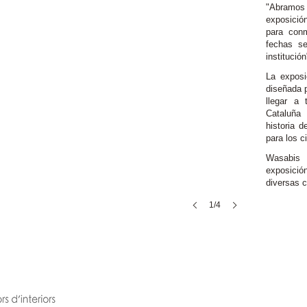
"Abramos p
exposició
para conm
fechas se
institución
La exposi
diseñada p
llegar a
Cataluña
historia d
para los c
Wasabis 
exposició
diversas 
1/4