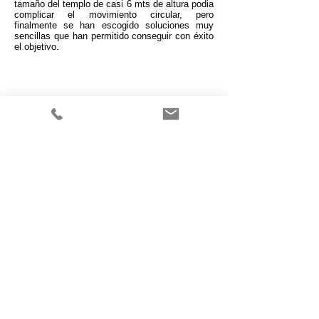
tamaño del templo de casi 6 mts de altura podia
complicar el movimiento circular, pero
finalmente se han escogido soluciones muy
sencillas que han permitido conseguir con éxito
el objetivo.
​​© 2023 by Wasabis
c/ Orient 78-84 1-6 Edif Inbisa
08172 Sant Cugat del Vallès-
Barcelona - Spain