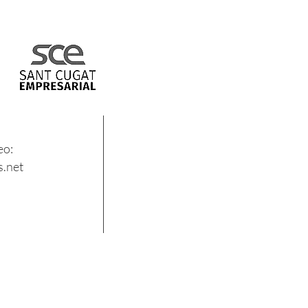
eo:
.net