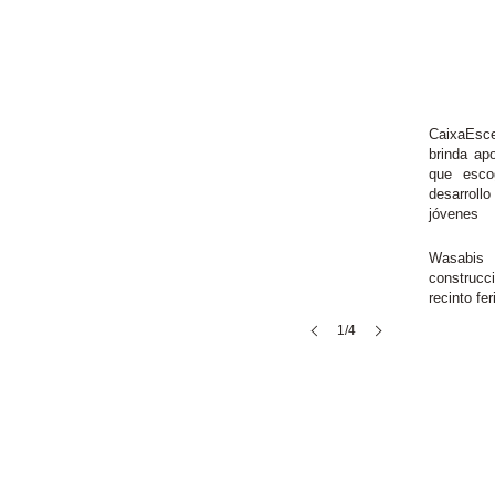
CaixaEsc
brinda ap
que esco
desarroll
jóvenes
Wasabis 
construc
recinto fe
1/4