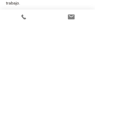
trabajo.
​​© 2023 by Wasabis
c/ Orient 78-84 1-6 Edif Inbisa
08172 Sant Cugat del Vallès-
Barcelona - Spain