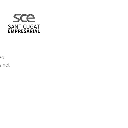
eo:
.net