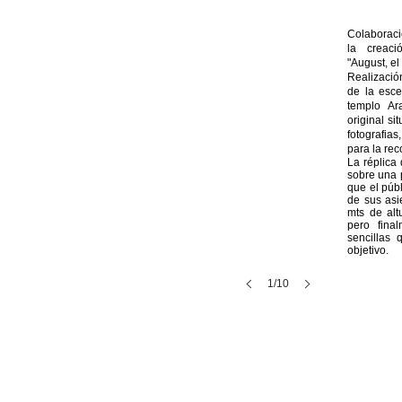
​Colaborac
la creaci
"August, el
Realización
de la esce
templo Ar
original s
fotografia
para la rec
La réplica
sobre una p
que el púb
de sus asi
mts de alt
pero fina
sencillas 
objetivo.
1/10