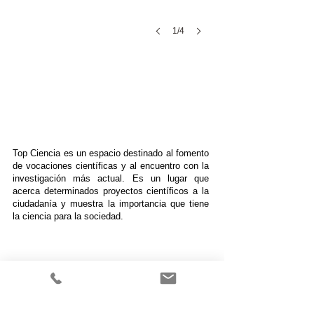
1/4
X
Top Ciencia es un espacio destinado al fomento
de vocaciones científicas y al encuentro con la
investigación más actual. Es un lugar que
acerca determinados proyectos científicos a la
ciudadanía y muestra la importancia que tiene
la ciencia para la sociedad.
​​© 2023 by Wasabis
c/ Orient 78-84 1-6 Edif Inbisa
08172 Sant Cugat del Vallès-
Barcelona - Spain