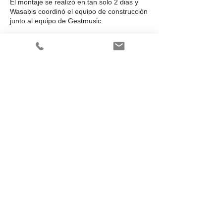
El montaje se realizó en tan solo 2 dias y
Wasabis coordinó el equipo de construcción
junto al equipo de Gestmusic.
​​© 2023 by Wasabis
c/ Orient 78-84 1-6 Edif Inbisa
08172 Sant Cugat del Vallès-
Barcelona - Spain