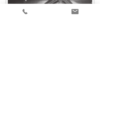
FOTOGRAFIA : © Ignasi Cristià
​​© 2023 by Wasabis
c/ Orient 78-84 1-6 Edif Inbisa
08172 Sant Cugat del Vallès-
Barcelona - Spain