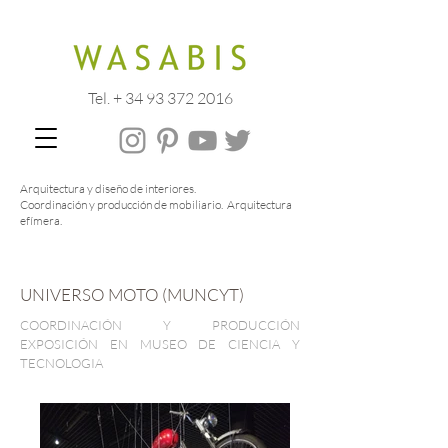
Tel. + 34 93 372 2016
Arquitectura y diseño de interiores.
Coordinación y producción de mobiliario. Arquitectura
efímera.
UNIVERSO MOTO (MUNCYT)
COORDINACIÓN Y PRODUCCIÓN
EXPOSICIÓN EN MUSEO DE CIENCIA Y
TECNOLOGIA