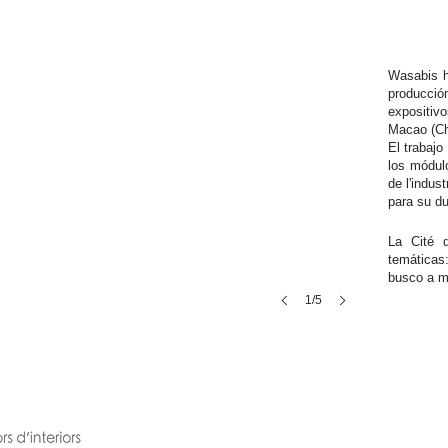
Wasabis h
producci
expositi
Macao (Ch
El trabajo
los módul
de l'indus
para su du
La Cité 
temática
busco a m
1/5