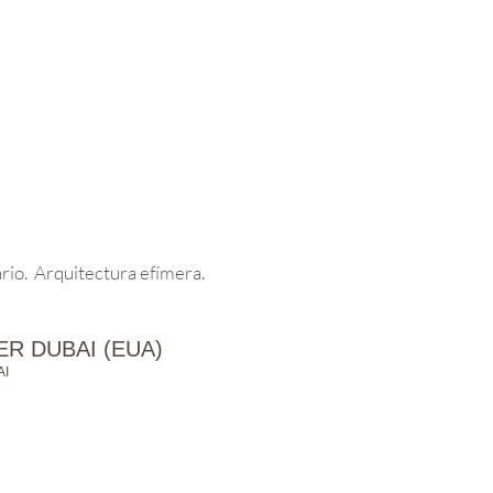
rio. Arquitectura efímera.
ER DUBAI (EUA)
AI
X