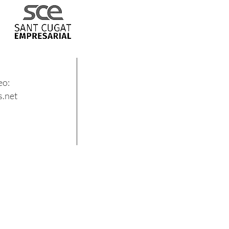
eo:
.net