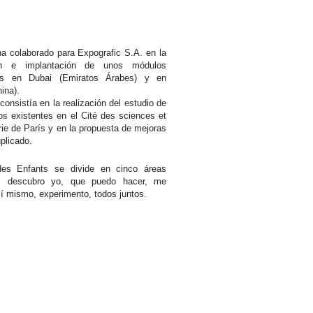
a colaborado para Expografic S.A. en la
ón e implantación de unos módulos
vos en Dubai (Emiratos Árabes) y en
ina).
 consistía en la realización del estudio de
os existentes en el Cité des sciences et
trie de París y en la propuesta de mejoras
plicado.
des Enfants se divide en cinco áreas
s: descubro yo, que puedo hacer, me
í mismo, experimento, todos juntos.