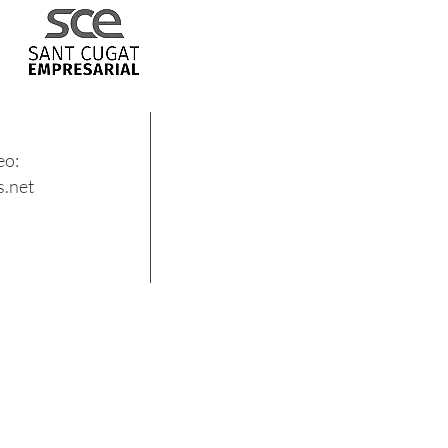
eo:
.net