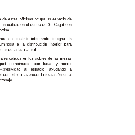
a de estas oficinas ocupa un espacio de
un edificio en el centro de St. Cugat con
rtina.
ma se realizó intentando integrar la
uminosa a la distribución interior para
utar de la luz natural.
iales cálidos en los sobres de las mesas
quet combinados con lacas y acero,
expresividad al espacio, ayudando a
l confort y a favorecer la relajación en el
trabajo.