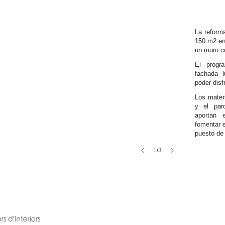
La reform
150 m2 en 
un muro co
El progra
fachada l
poder disfr
Los mater
y el par
aportan 
fomentar e
puesto de 
1/3