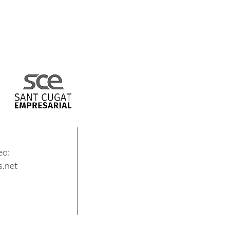
eo:
.net