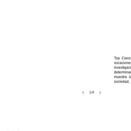
Top Cienc
vocacion
investiga
determina
muestra l
sociedad.
1/4