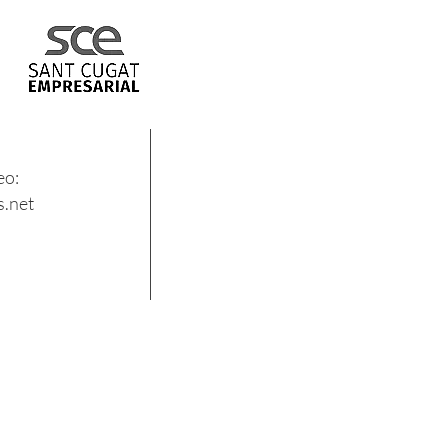
eo:
.net