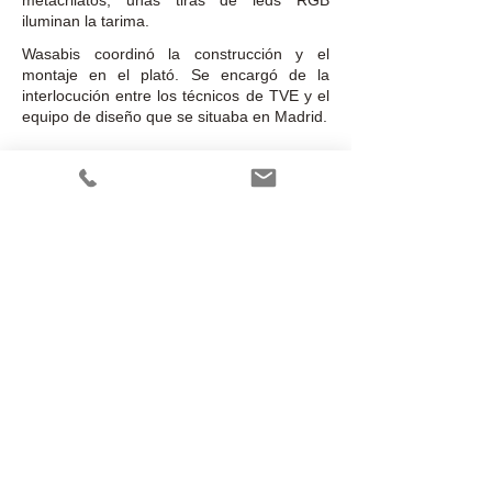
metacrilatos, unas tiras de leds RGB
iluminan la tarima.
Wasabis coordinó la construcción y el
montaje en el plató. Se encargó de la
interlocución entre los técnicos de TVE y el
equipo de diseño que se situaba en Madrid.
X
​​© 2023 by Wasabis
c/ Orient 78-84 1-6 Edif Inbisa
08172 Sant Cugat del Vallès-
Barcelona - Spain